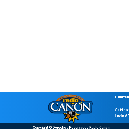
Llám
Cabina:
Lada 80
Copyright © Derechos Reservados Radio Cañón