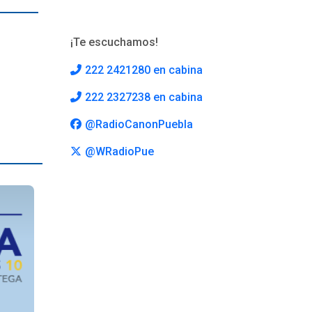
¡Te escuchamos!
222 2421280 en cabina
222 2327238 en cabina
@RadioCanonPuebla
@WRadioPue