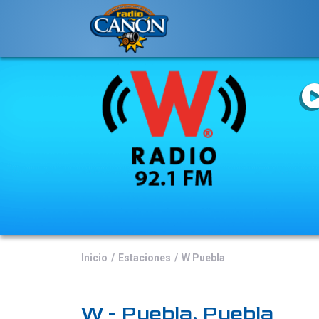
Inicio
Estaciones
W Puebla
W - Puebla, Puebla