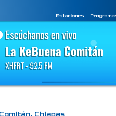
Estaciones
Programa
Escúchanos en vivo
La KeBuena Comitán
XHFRT - 92.5 FM
Comitán, Chiapas