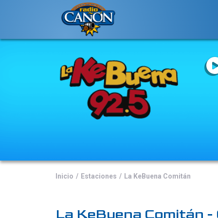
Inicio
Estaciones
La KeBuena Comitán
La KeBuena Comitán - 