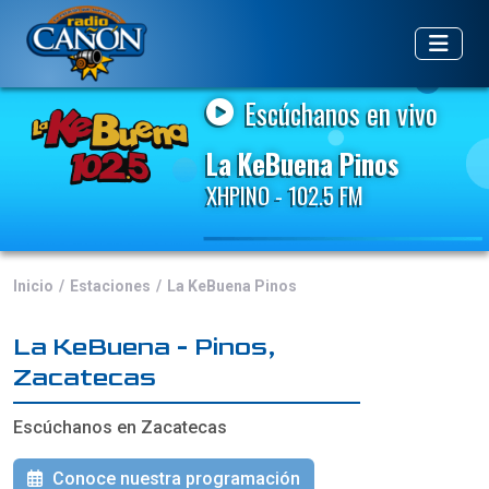
Escúchanos en vivo
La KeBuena Pinos
XHPINO - 102.5 FM
Inicio
Estaciones
La KeBuena Pinos
La KeBuena - Pinos,
Zacatecas
Escúchanos en Zacatecas
Conoce nuestra programación