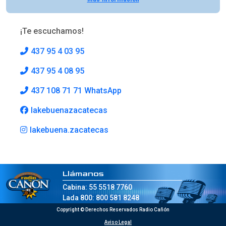
¡Te escuchamos!
437 95 4 03 95
437 95 4 08 95
437 108 71 71 WhatsApp
lakebuenazacatecas
lakebuena.zacatecas
Llámanos
Cabina: 55 5518 7760
Lada 800: 800 581 8248
Copyright © Derechos Reservados Radio Cañón
Aviso Legal