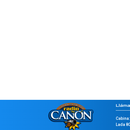
Llám
Cabina:
Lada 80